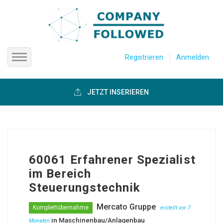
Registrieren
Anmelden
Startseite
JETZT INSERIEREN
Firmen anzeigen
Über uns
60061 Erfahrener Spezialist
Hilfe
im Bereich
Steuerungstechnik
Mercato Gruppe
Komplettübernahme
erstellt vor 7
in
Maschinenbau/Anlagenbau
Monaten