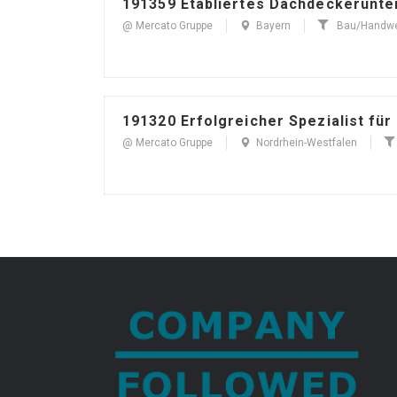
191359 Etabliertes Dachdeckerunt
@ Mercato Gruppe
Bayern
Bau/Handw
191320 Erfolgreicher Spezialist für
@ Mercato Gruppe
Nordrhein-Westfalen