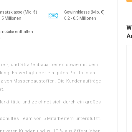
satzklasse (Mio. €)
Gewinnklasse (Mio. €)
- 5 Millionen
0,2 - 0,5 Millionen
W
mobilie enthalten
A
a
Tief-, und Straßenbauarbeiten sowie mit dem
ng. Es verfügt über ein gutes Portfolio an
tz von Massenbaustoffen. Die Kundenaufträge
et.
Markt tätig und zeichnet sich durch ein großes
schultes Team von 5 Mitarbeitern unterstützt.
rivaten Kunden und zu 10 % aus öffentlichen