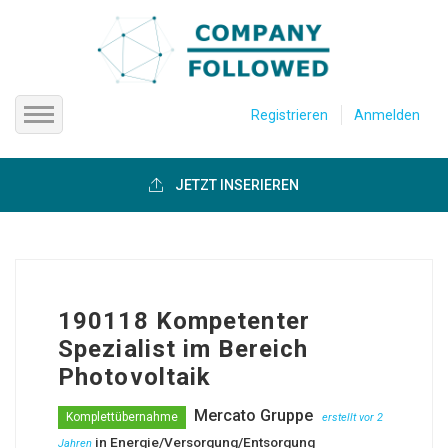
Registrieren
Anmelden
Startseite
JETZT INSERIEREN
Firmen anzeigen
Über uns
190118 Kompetenter
Hilfe
Spezialist im Bereich
Photovoltaik
Mercato Gruppe
Komplettübernahme
erstellt vor 2
in
Energie/Versorgung/Entsorgung
Jahren