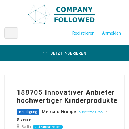
Registrieren
Anmelden
Startseite
JETZT INSERIEREN
Firmen anzeigen
Über uns
188705 Innovativer Anbieter
Hilfe
hochwertiger Kinderprodukte
Mercato Gruppe
in
Beteiligung
erstellt vor 1 Jahr
Diverse
Berlin
Auf Karte anzeigen