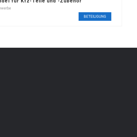
del für Kfz-Teile und -Zubehör
ewerbe
BETEILIGUNG