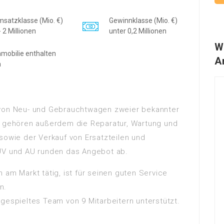
satzklasse (Mio. €)
Gewinnklasse (Mio. €)
- 2 Millionen
unter 0,2 Millionen
W
mobilie enthalten
A
a
 von Neu- und Gebrauchtwagen zweier bekannter
en gehören außerdem die Reparatur, Wartung und
sowie der Verkauf von Ersatzteilen und
TÜV und AU runden das Angebot ab.
 am Markt tätig, ist für seinen guten Service
n.
gespieltes Team von 9 Mitarbeitern unterstützt.