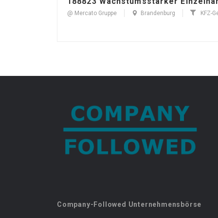
188823 Wachstumsstarker Einzelhan
@ Mercato Gruppe
Brandenburg
KFZ-G
Company-Followed Unternehmensbörse