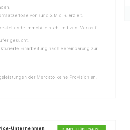
nden.
satzerlöse von rund 2 Mio. € erzielt.
bestehende Immobilie steht mit zum Verkauf.
ufer gesucht.
ukturierte Einarbeitung nach Vereinbarung zur
ngsleistungen der Mercato keine Provision an.
rvice-Unternehmen
KOMPLETTÜBERNAHME