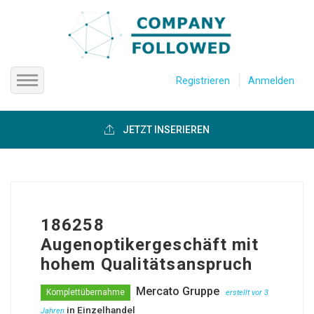
Registrieren
Anmelden
Startseite
JETZT INSERIEREN
Firmen anzeigen
Über uns
186258
Hilfe
Augenoptikergeschäft mit
hohem Qualitätsanspruch
Mercato Gruppe
Komplettübernahme
erstellt vor 3
in
Einzelhandel
Jahren